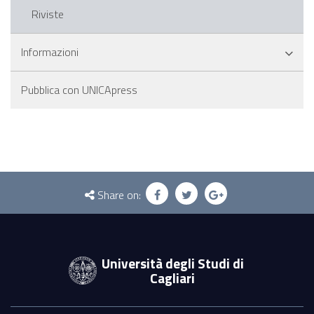
Riviste
Informazioni
Pubblica con UNICApress
Questionnaire
and
Share on:
social
Università degli Studi di
Cagliari