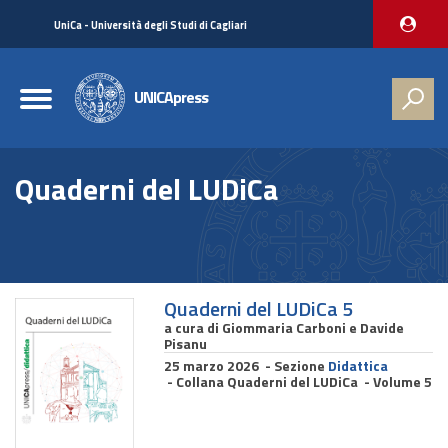
UniCa
UniCa
- Università degli Studi di Cagliari
e
Accedi
Toggle
UNICApress
navigation
Salta
al
Quaderni del LUDiCa
contenuto
principale
Salta
al
menu
principale
Quaderni del LUDiCa 5
di
navigazione
a cura di Giommaria Carboni e Davide
Pisanu
Salta
al
25 marzo 2026 - Sezione
Didattica
- Collana Quaderni del LUDiCa - Volume 5
piè
di
pagina
del