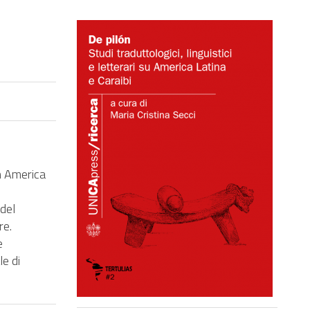
in America
 del
re.
e
le di