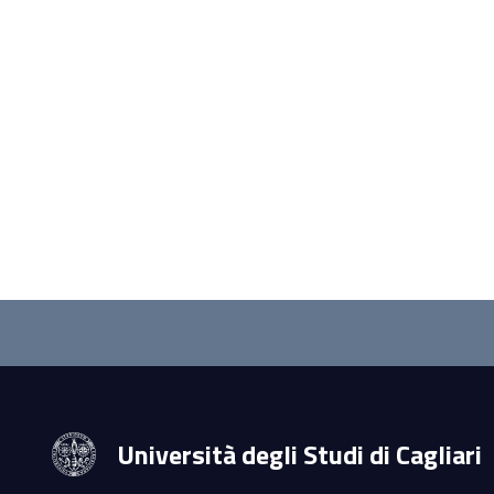
Questionnaire
and
social
Università degli Studi di Cagliari