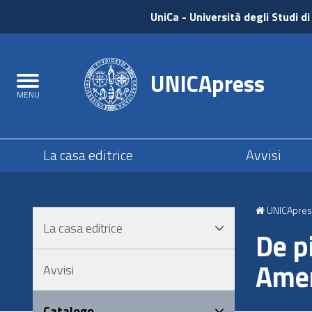
UniCa
UniCa
- Università degli Studi di
e
Accedi
UNICApress
Toggle
MENU
navigation
Submenu
La casa editrice
Avvisi
Salta
al
UNICApres
contenuto
La casa editrice
principale
De pi
Salta
Amer
al
Avvisi
menu
principale
Catalogo