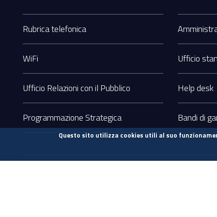
Sezione
Footer
Rubrica telefonica
Amministra
WiFi
Ufficio st
Ufficio Relazioni con il Pubblico
Help desk
Programmazione Strategica
Bandi di ga
Questo sito utilizza cookies utili al suo funzionamen
Sezione
Contatti sito
Note legali
Privacy
Accessibilità
Link
Utili
Intervento finanziato con ri
Sistema informatico gestiona