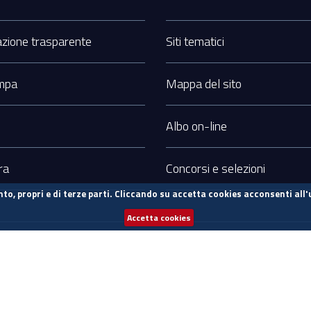
zione trasparente
Siti tematici
ampa
Mappa del sito
Albo on-line
ra
Concorsi e selezioni
to, propri e di terze parti. Cliccando su accetta cookies acconsenti all'
Accetta cookies
Info sul sito
Prevenzione della corruzione
Sostieni UniCa
sorse FSC - Fondo per lo Sviluppo e la Coesione
le integrato a supporto della didattica e della ricerca e potenziamento dei servizi online agli student