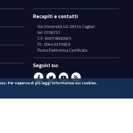
Recapiti e contatti
Via Università 40, 09124 Cagliari
tel. 0706751
C.F.: 80019600925
P.I.: 00443370929
Posta Elettronica Certificata
Seguici su:
uso. Per saperne di più leggi
Informativa sui cookies
.
Vecchio sito
i