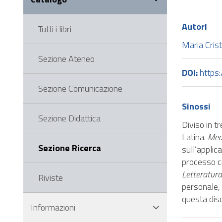
di
navigazione
Autori
Tutti i libri
Salta
al
Maria Crist
piè
Sezione Ateneo
di
DOI:
https
pagina
Sezione Comunicazione
del
sito
Sinossi
Sezione Didattica
Diviso in t
Latina.
Medi
Sezione Ricerca
sull’applic
processo cr
Letteratur
Riviste
personale
questa disc
Informazioni