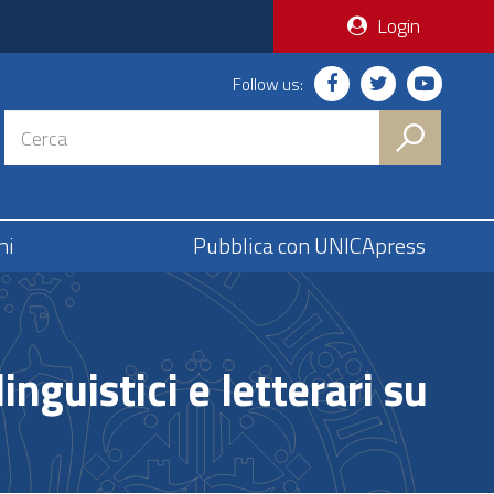
Login
Follow us:
ni
Pubblica con UNICApress
inguistici e letterari su