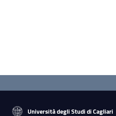
Questionnaire
and
social
Università degli Studi di Cagliari