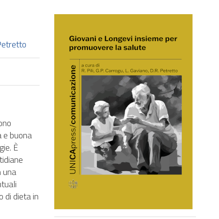
Petretto
gono
ga e buona
gie. È
tidiane
n una
tuali
 di dieta in