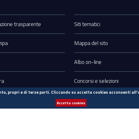
zione trasparente
Siti tematici
ampa
Mappa del sito
Albo on-line
ra
Concorsi e selezioni
to, propri e di terze parti. Cliccando su accetta cookies acconsenti all'
Accetta cookies
Info sul sito
Prevenzione della corruzione
Sostieni UniCa
sorse FSC - Fondo per lo Sviluppo e la Coesione