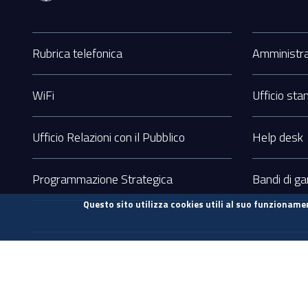
Sezione
Footer
Rubrica telefonica
Amministra
WiFi
Ufficio st
Ufficio Relazioni con il Pubblico
Help desk
Programmazione Strategica
Bandi di ga
Questo sito utilizza cookies utili al suo funzionamen
Sezione
Contatti sito
Note legali
Privacy
Accessibilità
Link
Utili
Intervento finanziato con ri