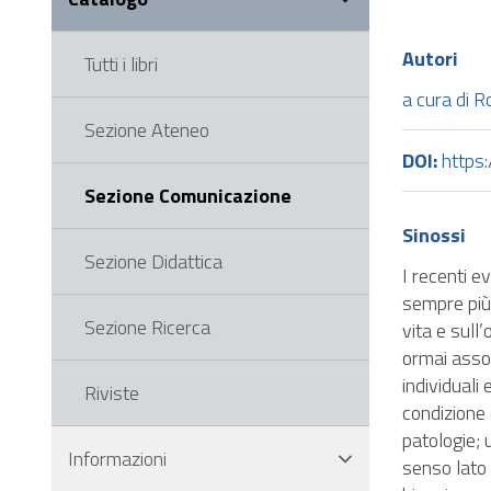
di
navigazione
Autori
Tutti i libri
Salta
al
a cura di R
piè
Sezione Ateneo
di
DOI:
https
pagina
Sezione Comunicazione
del
sito
Sinossi
Sezione Didattica
I recenti e
sempre più 
Sezione Ricerca
vita e sull
ormai assod
individuali
Riviste
condizione 
patologie; 
Informazioni
senso lato