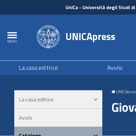
UniCa
UniCa
- Università degli Studi di
e
Accedi
UNICApress
Toggle
MENU
navigation
Submenu
La casa editrice
Avvisi
Salta
al
UNICApres
contenuto
La casa editrice
principale
Giov
Salta
al
Avvisi
menu
principale
Catalogo