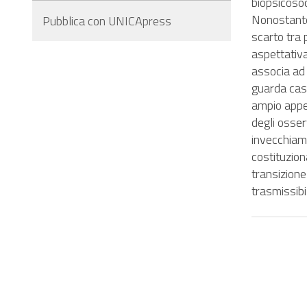
biopsicosoci
Nonostante
Pubblica con UNICApress
scarto tra 
aspettativa
associa ad 
guarda caso
ampio appen
degli osser
invecchiame
costituzion
transizione
trasmissibi