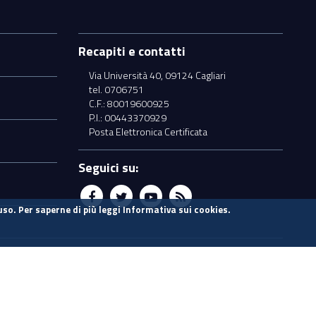
Recapiti e contatti
Via Università 40, 09124 Cagliari
tel. 0706751
C.F.: 80019600925
P.I.: 00443370929
Posta Elettronica Certificata
Seguici su:
uso. Per saperne di più leggi
Informativa sui cookies
.
Vecchio sito