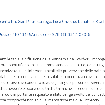
oberto Pili, Gian Pietro Carrogu, Luca Gaviano, Donatella Rita 
://doi.org/10.13125/unicapress.978-88-3312-070-6
venti legati alla diffusione della Pandemia da Covid-19 impon
pressanti riflessioni sulla promozione della salute, della lun
’organizzazione di interventi mirati alla prevenzione delle patolo
ato che la promozione della salute si concretizzi in azioni quo
 e collettive che consentono ad ogni singola persona di vivere i
di benessere e buona qualità di vita, anche in presenza di even
un ruolo importante in questo ambito venga svolto dal concetto
 che comprende non solo l’alimentazione ma quell’intreccio