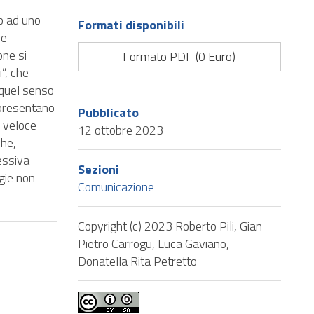
o ad uno
Formati disponibili
 e
one si
Formato PDF (0 Euro)
”, che
 quel senso
ppresentano
Pubblicato
ù veloce
12 ottobre 2023
che,
essiva
Sezioni
gie non
Comunicazione
Copyright (c) 2023 Roberto Pili, Gian
Pietro Carrogu, Luca Gaviano,
Donatella Rita Petretto