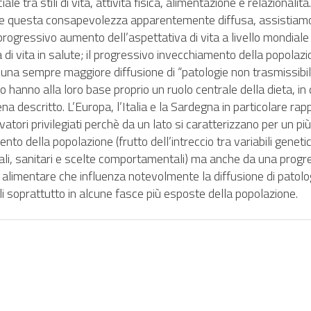
ale tra stili di vita, attività fisica, alimentazione e relazionalità.
 questa consapevolezza apparentemente diffusa, assistiam
progressivo aumento dell’aspettativa di vita a livello mondiale
 di vita in salute; il progressivo invecchiamento della popolazi
una sempre maggiore diffusione di “patologie non trasmissibili
 hanno alla loro base proprio un ruolo centrale della dieta, in
a descritto. L’Europa, l’Italia e la Sardegna in particolare ra
vatori privilegiati perchè da un lato si caratterizzano per un pi
nto della popolazione (frutto dell’intreccio tra variabili geneti
ali, sanitari e scelte comportamentali) ma anche da una progr
 alimentare che influenza notevolmente la diffusione di patolo
li soprattutto in alcune fasce più esposte della popolazione.