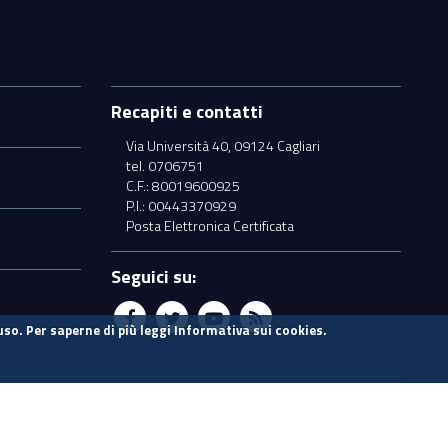
Recapiti e contatti
Via Università 40, 09124 Cagliari
tel. 0706751
C.F.: 80019600925
P.I.: 00443370929
Posta Elettronica Certificata
Seguici su:
uso. Per saperne di più leggi
Informativa sui cookies
.
Vecchio sito