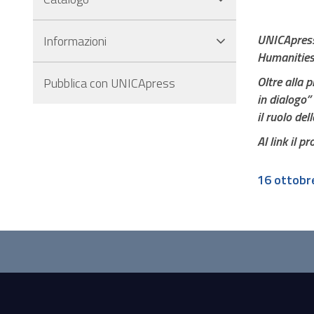
di
navigazione
UNICApress 
Informazioni
Salta
Humanities 
al
piè
Oltre alla p
Pubblica con UNICApress
di
in dialogo”
pagina
il ruolo del
del
Al link il 
sito
16 ottobr
Questionnaire
and
social