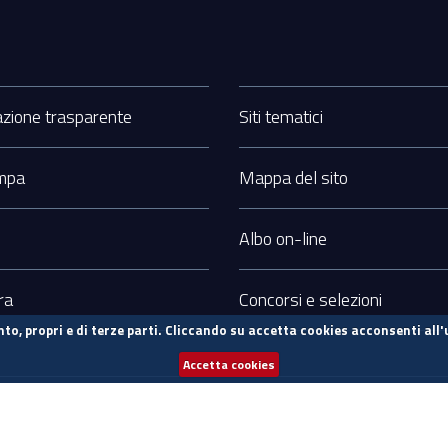
zione trasparente
Siti tematici
ampa
Mappa del sito
Albo on-line
ra
Concorsi e selezioni
to, propri e di terze parti. Cliccando su accetta cookies acconsenti all'
Accetta cookies
Info sul sito
Prevenzione della corruzione
Sostieni UniCa