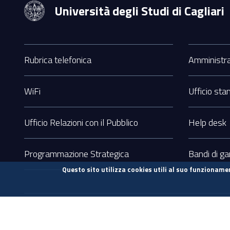
Università degli Studi di Cagliari
Sezione
Footer
Rubrica telefonica
Amministra
WiFi
Ufficio st
Ufficio Relazioni con il Pubblico
Help desk
Programmazione Strategica
Bandi di ga
Questo sito utilizza cookies utili al suo funzionamen
Sezione
Contatti sito
Note legali
Privacy
Accessibilità
Link