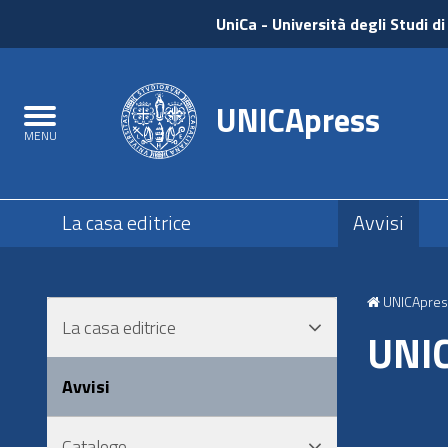
UniCa
UniCa
- Università degli Studi di
e
Accedi
UNICApress
Toggle
MENU
navigation
Submenu
La casa editrice
Avvisi
Salta
al
UNICApres
contenuto
La casa editrice
principale
UNIC
Salta
al
Avvisi
menu
principale
Catalogo