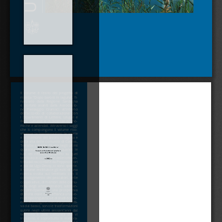
Il  volume  è  l’esito  del  progetto  di  
ricerca  “Dopo  baroni  in  laguna”,  fi-
nanziato   dalla   Regione   Sardegna   
e  portato  avanti  dalla  Associazio-
ne   Paesaggio   Gramsci   all’interno   
dell’accordo  di  collaborazione  con  
i  Dipartimenti  di  Lettere,  Lingue  e  
Beni  culturali  e  di  Scienze  econo-
miche e aziendali. Attraverso i saggi 
che  lo  compongono  il  volume  rico-
struisce  le  trasformazioni,  le  storie  
e  le  memorie  del  lavoro  in  laguna  e  
della  vita  delle  comunità  di  Cabras,  
Terralba  e  Santa  Giusta  negli  ultimi  
quarantacinque  anni:  da  quando  le  
luci  dei  riflettori,  accesesi  su  quel  
territorio in occasione delle lotte an-
tifeudali raccontate da Peppino Fiori 
e poi da Ugo Dessy, si sono spente. 
Il  volume  restituisce  gli  esiti  di  una  
ricerca   svolta   sul   territorio   con   il   
coinvolgimento  dei  pescatori,  delle  
cooperative, di membri delle comu-
nità,  degli  amministratori,  adottan-
do  principalmente  una  prospettiva  
di storia orale cui si affianca un lavo-
ro di tipo linguistico e di studi econo-
mici. A emergere, con una prospetti-
va dal basso, sono le trasformazioni 
subite  negli  ultimi  sessant’anni  dal  
territorio  e  dalle  comunità  che  vi  
insistono,  e  soprattutto  le  elabora-
zioni  memoriali  presenti  all’interno  