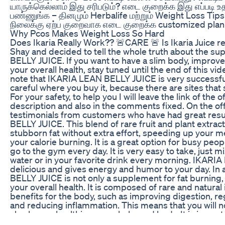
யாருக்கெல்லாம் இது சரிபடும்? எடை குறைக்க இது எப்படி 
பண்ணுங்க – தினமும் Herbalife மற்றும் Weight Loss Tips த
நிலைக்கு ஏற்ப குறைவாக எடை குறைக்க customized pla
Why Pcos Makes Weight Loss So Hard
Does Ikaria Really Work?? 🚨CARE 🚨 Is Ikaria Juice re
Shay and decided to tell the whole truth about the 
BELLY JUICE. If you want to have a slim body, improv
your overall health, stay tuned until the end of this vid
note that IKARIA LEAN BELLY JUICE is very successful
careful where you buy it, because there are sites that s
For your safety, to help you I will leave the link of the of
description and also in the comments fixed. On the offi
testimonials from customers who have had great res
BELLY JUICE. This blend of rare fruit and plant extrac
stubborn fat without extra effort, speeding up your 
your calorie burning. It is a great option for busy peo
go to the gym every day. It is very easy to take, just mi
water or in your favorite drink every morning. IKARI
delicious and gives energy and humor to your day. In
BELLY JUICE is not only a supplement for fat burning, 
your overall health. It is composed of rare and natural
benefits for the body, such as improving digestion, re
and reducing inflammation. This means that you will no
also have a healthier, more balanced body. It is impo
IKARIA LEAN BELLY JUICE is a complementary option