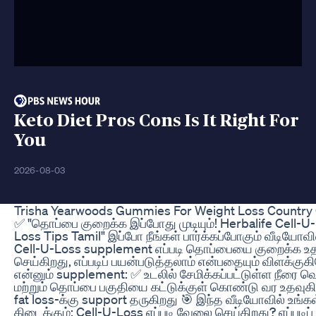
Keto Diet Pros Cons Is It Right For
You
2026-08-03
Trisha Yearwoods Gummies For Weight Loss Country
✅ "தொப்பை குறைக்க இப்போது முடியும்! Herbalife Cell-U
Loss Tips Tamil" இப்போ நீங்கள் பார்க்கப்போகும் வீடியோவி
Cell-U-Loss supplement எப்படி தொப்பையை குறைக்க உ
செய்கிறது, எப்படிப் பயன்படுத்தலாம் என்பதையும் விளக்குக
என்னும் supplement: ✅ உடலில் சேமிக்கப்பட்டுள்ள நீரை வ
மற்றும் தொப்பை பகுதியை கட்டுக்குள் கொண்டு வர உதவுகி
fat loss-க்கு support தருகிறது 🎯 இந்த வீடியோவில் உங்க
கிடைக்கும்: Cell-U-Loss எப்படி வேலை செய்கிறது? எப்படிப