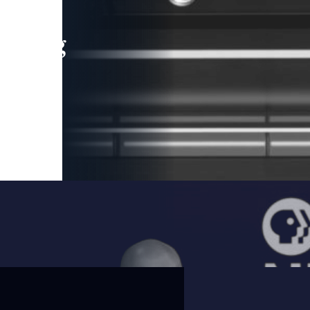
leading
 and