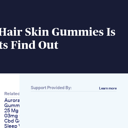
Hair Skin Gummies Is
ts Find Out
Support Provided By:
Learn more
Related
Aurora Drift Grape
Gummies Review 4 X
25 Mg Thc Indica W
03mg Cbd
Cbd Gummies For
Sleep We Re Google