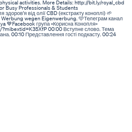
ysical activities. More Details: http://bit.ly/royal_cbd
r Busy Professionals & Students​​
я здоров'я від олії CBD (екстракту коноплі) 🌱
hält Werbung wegen Eigenwerbung. 🩵Телеграм канал
lya 💙Facebook група «Корисна Конопля»
/?mibextid=K35XfP 00:00 Вступне слово. Тема
ана. 00:10 Представлення гості подкасту. 00:24
ію CBD? CBD broad spectrum (широкого спектру),
CBD (ізолят CBD). 00:59 Чому люди плутають
ана? 01:41 Що таке конопля або Hemp? Для чого
канабіс? 04:46 Що таке марихуана? 06:26 У чому
дозволені в Україні? 06:45 Що таке CBD (КБД -
оканабінол), або delta 9 THC (дельта 9 тгк -
гідроканабінол), або delta 8 THC (дельта 8 тгк -
THC та HHC? 09:44 Розвіюємо міф: БАДи -
лікують БАДи усі хвороби? 12:34 Якщо маєте
Try​​