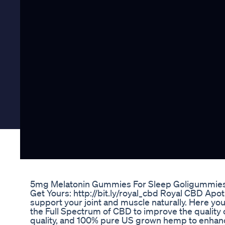
5mg Melatonin Gummies For Sleep Goligummies
Get Yours: http://bit.ly/royal_cbd Royal CBD Apo
support your joint and muscle naturally. Here yo
the Full Spectrum of CBD to improve the quality of
quality, and 100% pure US grown hemp to enhance 