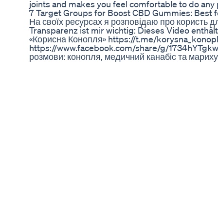
joints and makes you feel comfortable to do any ph
​​7 Target Groups for Boost CBD Gummies: Best fo
На своїх ресурсах я розповідаю про користь дл
Transparenz ist mir wichtig: Dieses Video ent
«Корисна Конопля» https://t.me/korysna_konop
https://www.facebook.com/share/g/1734hYTgkw
розмови: конопля, медичний канабіс та мариху
Яка користь від олії CBD. Як обрати якісну ол
CBD full spectrum (повного спектру), isolate 
поняття: конопля, медичний канабіс та мариху
вирощують коноплю? 03:08 Що таке медичний 
різниця між CBD, THC та HHC? Які канабіноїди 
канабідіол)? 07:51 Що таке THC (ТГК - тетрагідр
тетрагідроканабінол)? 08:14 Що таке HHC (гекса
тетрагідроканабінол)? 08:33 Яка різниця між 
альтернатива традиційній медицині. 11:18 Чи 
запитання, лишайте їх у коментарях.
​​Does CVS Sell CBD Oil? 5 Trusted Alternatives to 