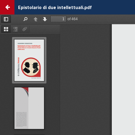
Return
Epistolario di due intellettuali.pdf
to
view
details
about
Epistolario
di
due
intellettuali